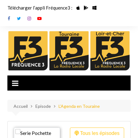
Aller
Télécharger l’appli Fréquence3 :
au
contenu
Accueil
Episode
L’Agenda en Touraine
Tous les épisodes