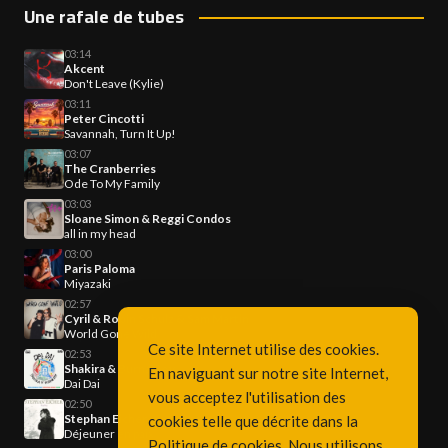
Une rafale de tubes
03:14
Akcent
Don't Leave (Kylie)
03:11
Peter Cincotti
Savannah, Turn It Up!
03:07
The Cranberries
Ode To My Family
03:03
Sloane Simon & Reggi Condos
all in my head
03:00
Paris Paloma
Miyazaki
02:57
Cyril & Robin Schulz & Sam Martin
World Gone Wild
Ce site Internet utilise des cookies.
02:53
Shakira & Burna Boy
En naviguant sur notre site Internet,
Dai Dai
vous acceptez l'utilisation des
02:50
Stephan Eicher
cookies telle que décrite dans la
Déjeuner en paix
Politique de cookies
. Nous utilisons