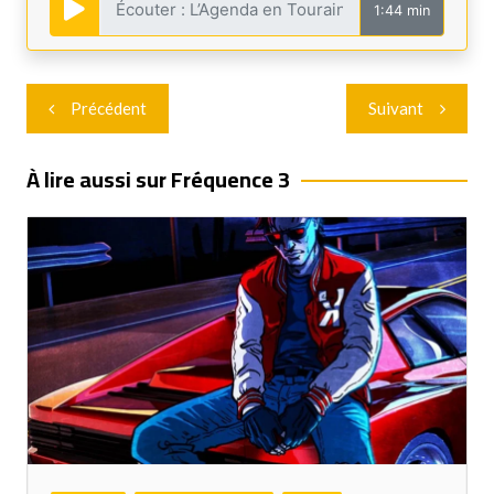
1:44 min
Navigation
Précédent
Suivant
de
l’article
À lire aussi sur Fréquence 3