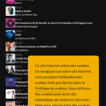
Burn
05:14
Myles Smith
Nice To Meet You
05:10
Africanism & Bob Sinclar & Jesus Fernandez & Bonga & Lura
Mulemba Xangola
05:06
IAM
Je Danse Le Mia
05:03
Broken Summer & Mad3 for M3
Josephine
05:00
Teddy Swims
Mr. Know It All
Ce site Internet utilise des cookies.
04:56
Dua Lipa & Pierre de Maere
En naviguant sur notre site Internet,
These Walls
vous acceptez l'utilisation des
04:54
Pinkpantheress & Zara Larsson
cookies telle que décrite dans la
Stateside
Politique de cookies
. Nous utilisons
04:50
des cookies pour avoir des
Bill Medley & Jennifer Warnes
(I've Had) The Time Of My Life
statistiques de visites et c'est tout !
04:47
Mais nous aimons faire des cookies
Bebe Rexha