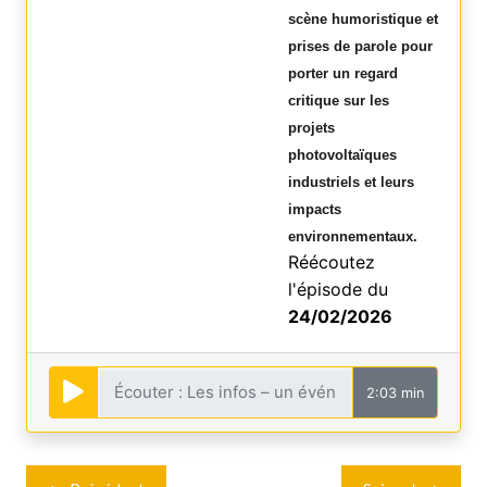
scène humoristique et
prises de parole pour
porter un regard
critique sur les
projets
photovoltaïques
industriels et leurs
impacts
environnementaux.
Réécoutez
l'épisode du
24/02/2026
2:03 min
Navigation