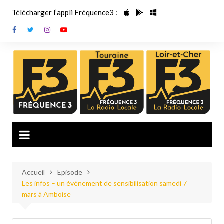
Aller
Télécharger l’appli Fréquence3 :
au
contenu
Accueil
Episode
Les infos – un événement de sensibilisation samedi 7
mars à Amboise