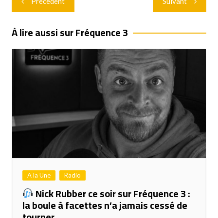
Précédent
Suivant
de
l’article
À lire aussi sur Fréquence 3
A la Une
Radio
Nick Rubber ce soir sur Fréquence 3 :
la boule à facettes n’a jamais cessé de
tourner