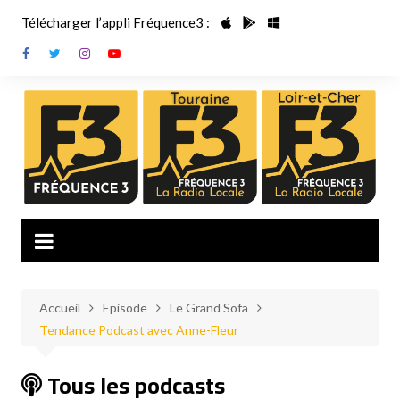
Aller
Télécharger l’appli Fréquence3 :
au
contenu
Accueil
Episode
Le Grand Sofa
Tendance Podcast avec Anne-Fleur
Tous les podcasts