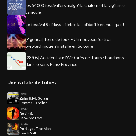
les 54000 festivaliers malgré la chaleur et la vigilance
canicule
Le festival Solidays célèbre la solidarité en musique !
[Agenda] Terre de feux – Un nouveau festival
pyrotechnique s'installe en Sologne
[28/05] Accident sur l'A10 près de Tours : bouchons
dans le sens Paris-Province
Une rafale de tubes
05:51
Zaho & Mc Solaar
Comme Caroline
05:47
Robin S.
Show Me Love
05:44
Portugal. The Man
Feel It Still