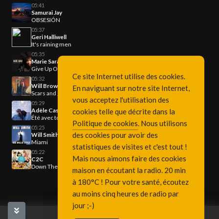
05:41
Samurai Jay
OBSESIÓN
05:37
Geri Halliwell
It's raining men
05:35
Marie Sarah
Give Up On You
Ce site Internet utilise des cookies.
05:32
Will Brown
En naviguant sur notre site Internet,
Scars and glory
vous acceptez l'utilisation des
05:29
Adèle Castillon
cookies telle que décrite dans la
Été avec toi
Politique de cookies
. Nous utilisons
05:25
des cookies pour avoir des
Will Smith
Miami
statistiques de visites et c'est tout !
05:22
Mais nous aimons faire des cookies
C2C
Down The Road
maison en écoutant la radio. 20 min
à 180°C ! Pour votre santé, écoutez
au moins cinq heures de radio par
jour ;-)