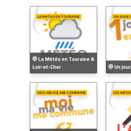
LA MéTéO EN TOURAINE
UN JOUR,
La Météo en Touraine &
Loir-et-Cher
Un jour
MOI, MA VIE, MA COMMUNE
LES INFOS