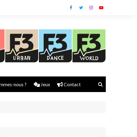
mmes-nous ?
Jeux
Contact
Nick Rubber
Jerry Aura
Sylvain Diems