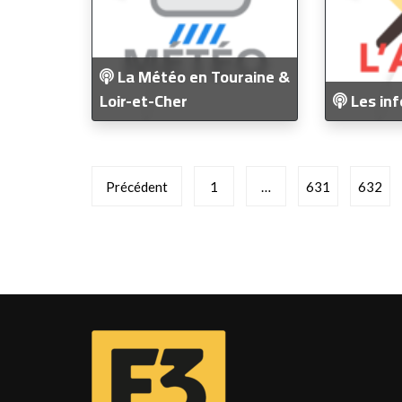
La Météo en Touraine &
Loir-et-Cher
Les inf
Pagination
Précédent
1
…
631
632
des
publications