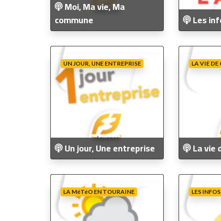
Moi, Ma vie, Ma
commune
Les inf
UN JOUR, UNE ENTREPRISE
LA VIE D
Un jour, Une entreprise
La vie 
LA MéTéO EN TOURAINE
LES INFOS