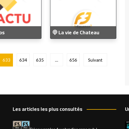
os
La vie de Chateau
633
634
635
…
656
Suivant
Les articles les plus consultés
U