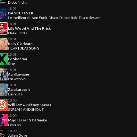
Disco Night
18:02
DANCE FEVER
Le meilleur du son Funk, Disco, Dance, Italo Disco des années 70-80-90
18:01
Lilly Wood And The Prick
PRAYER IN C
18:01
Kelly Clarkson
HEARTBEAT SONG
18:01
Ed Sheeran
Sing
18:01
Avril Lavigne
I'm with you
18:01
Zara Larsson
Lush Life
18:00
Will.i.am & Britney Spears
SCREAM AND SHOUT
18:00
Major Lazer & DJ Snake
Lean on
18:00
Julien Dore