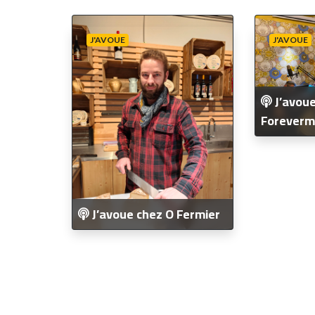
J'AVOUE
J'AVOUE
J’avoue
Foreverm
J’avoue chez O Fermier