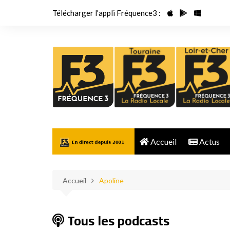
Aller
Télécharger l’appli Fréquence3 :
au
contenu
Accueil
Actus
Accueil
Apoline
Tous les podcasts