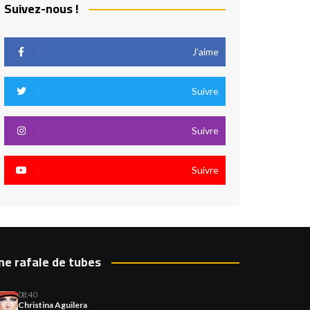
Suivez-nous !
J’aime
Suivre
Suivre
Suivre
ne rafale de tubes
08:40
Christina Aguilera