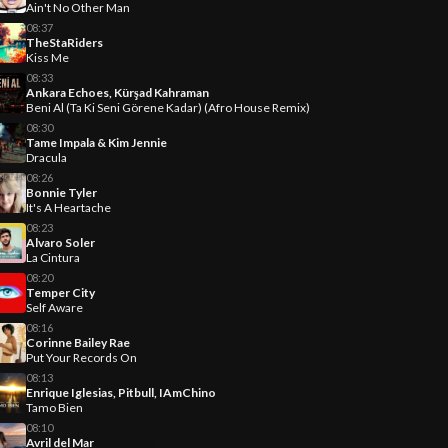
Ain't No Other Man
08:37
TheStaRiders
Kiss Me
08:33
Ankara Echoes, Kürşad Kahraman
Beni Al (Ta Ki Seni Görene Kadar) (Afro House Remix)
08:30
Tame Impala & Kim Jennie
Dracula
08:26
Bonnie Tyler
It's A Heartache
08:23
Alvaro Soler
La Cintura
08:20
Temper City
Self Aware
08:16
Corinne Bailey Rae
Put Your Records On
08:13
Enrique Iglesias, Pitbull, IAmChino
Tamo Bien
08:10
Avril del Mar