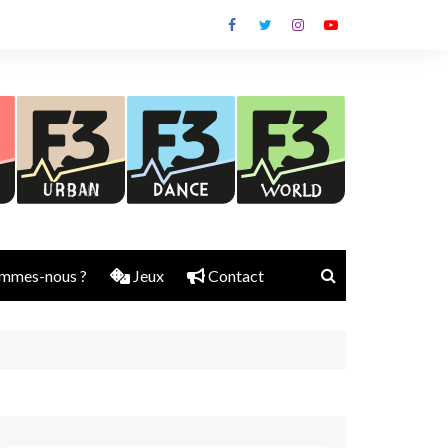
mmes-nous ?
Jeux
Contact
Nick Rubber
Jerry Aura
Sylvain Diems