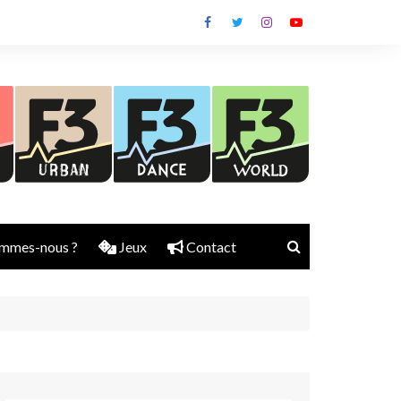
mmes-nous ?
Jeux
Contact
Nick Rubber
Jerry Aura
Sylvain Diems