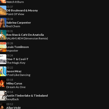
Watch It Burn
03:37
DB Boulevard & Moony
Point Of View
03:34
Sabrina Carpenter
Bed Chem
03:31
Rex Stax & Café De Anatolia
SALAM (4EM Dimension Remix)
03:28
Louis Tomlinson
Imposter
03:24
One-T & Cool-T
The Magic Key
03:22
Jason Mraz
I Feel Like Dancing
03:18
Miley Cyrus
Dream As One
03:14
Justin Timberlake & Timbaland
SexyBack
03:12
Allan Védé