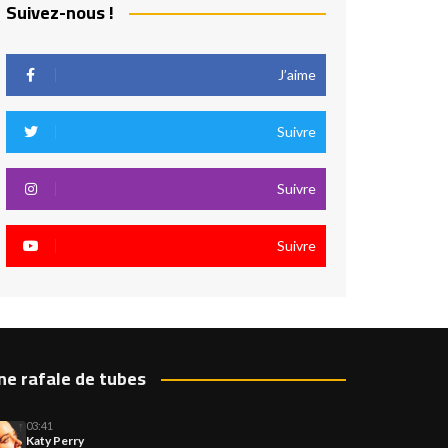
Suivez-nous !
J’aime
Suivre
Suivre
Suivre
ne rafale de tubes
03:41
Katy Perry