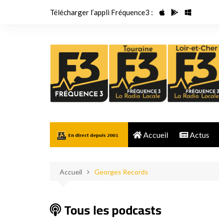
Aller
Télécharger l’appli Fréquence3 :
au
contenu
Accueil
Actus
Accueil
Georges Records
Tous les podcasts