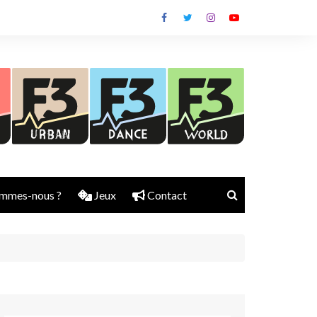
mmes-nous ?
Jeux
Contact
Nick Rubber
Jerry Aura
Sylvain Diems