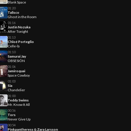
Blank Space
01:20
Talisco
Ghost in the Room
01:16
Justin Nozuka
After Tonight
01:13
Chloé Porteglio
Celle-là
01:10
Samurai Jay
OBSESIÓN
01:06
Jamiroquai
Space Cowboy
01:03
Sia
Chandelier
01:00
Teddy Swims
Mr. Know It All
00:56
Tors
Never Give Up
00:54
Pinkpantheress & Zara Larsson