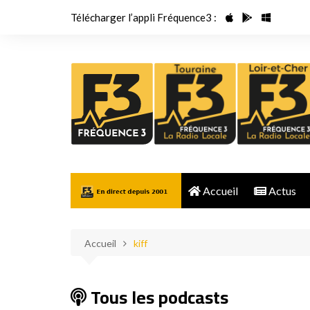
Aller
Télécharger l’appli Fréquence3 :
au
contenu
Accueil
Actus
Accueil
kiff
Tous les podcasts