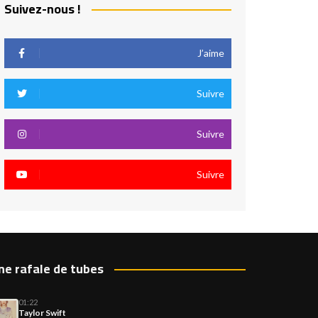
Suivez-nous !
J’aime
Suivre
Suivre
Suivre
ne rafale de tubes
01:22
Taylor Swift