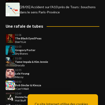
[28/05] Accident sur l'A10 près de Tours : bouchons
dans le sens Paris-Province
Une rafale de tubes
11:06
The Black Eyed Peas
Don't Lie
11:03
Gregory Porter
Dry Bones
11:00
Tame Impala & Kim Jennie
Dracula
10:55
Lola Young
Messy
10:53
Bob Sinclar & Kiesza
I Can't Wait
10:49
Donna Summer
Hot Stuff
Ce site Internet utilise des cookies.