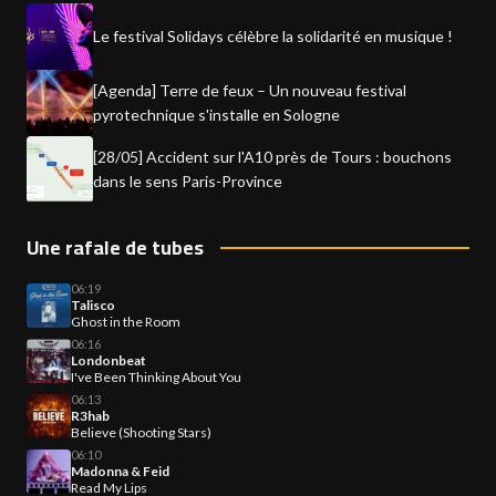
Le festival Solidays célèbre la solidarité en musique !
[Agenda] Terre de feux – Un nouveau festival
pyrotechnique s'installe en Sologne
[28/05] Accident sur l'A10 près de Tours : bouchons
dans le sens Paris-Province
Une rafale de tubes
06:19
Talisco
Ghost in the Room
06:16
Londonbeat
I've Been Thinking About You
06:13
R3hab
Believe (Shooting Stars)
06:10
Madonna & Feid
Read My Lips