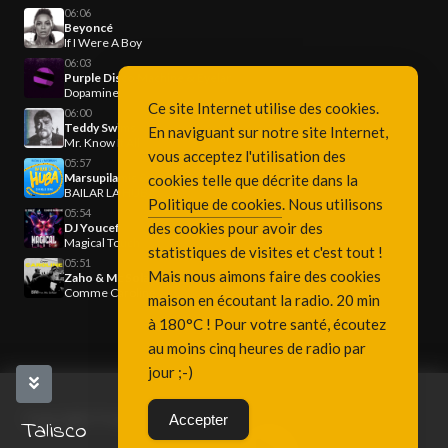
06:06
Beyoncé
If I Were A Boy
06:03
Purple Disco Machine & Eyelar
Dopamine
Ce site Internet utilise des cookies.
06:00
Teddy Swims
En naviguant sur notre site Internet,
Mr. Know It All
vous acceptez l'utilisation des
05:57
Marsupilamis & Maevaa J.
cookies telle que décrite dans la
BAILAR LA HUBA
Politique de cookies
. Nous utilisons
05:54
des cookies pour avoir des
DJ Youcef
Magical Touch
statistiques de visites et c'est tout !
05:51
Mais nous aimons faire des cookies
Zaho & Mc Solaar
Comme Caroline
maison en écoutant la radio. 20 min
à 180°C ! Pour votre santé, écoutez
au moins cinq heures de radio par
jour ;-)
Copyright Fréquence 3, since 2001
Accepter
Talisco