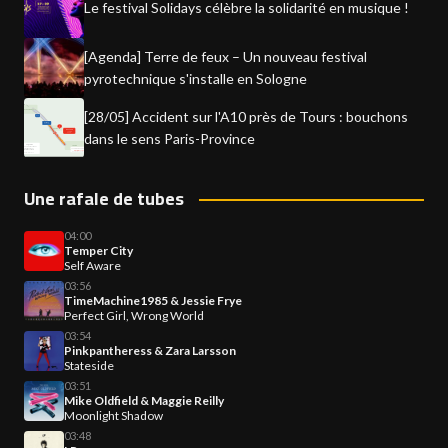
Le festival Solidays célèbre la solidarité en musique !
[Agenda] Terre de feux – Un nouveau festival
pyrotechnique s'installe en Sologne
[28/05] Accident sur l'A10 près de Tours : bouchons
dans le sens Paris-Province
Une rafale de tubes
04:00
Temper City
Self Aware
03:56
TimeMachine1985 & Jessie Frye
Perfect Girl, Wrong World
03:54
Pinkpantheress & Zara Larsson
Stateside
03:51
Mike Oldfield & Maggie Reilly
Moonlight Shadow
03:48