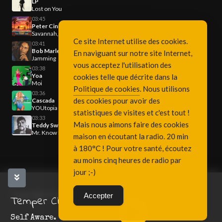
LP
Lost on You
03:45
Peter Cincotti
Savannah, Turn It Up!
Ce site Internet utilise des cookies.
03:41
Bob Marley
En naviguant sur notre site Internet,
Jamming
vous acceptez l'utilisation des
03:38
Yoa
cookies telle que décrite dans la
Moi
Politique de cookies
. Nous utilisons
03:36
des cookies pour avoir des
Cascada
YOUtopia
statistiques de visites et c'est tout !
03:33
Mais nous aimons faire des cookies
Teddy Swims
Mr. Know It All
maison en écoutant la radio. 20 min
à 180°C ! Pour votre santé, écoutez
au moins cinq heures de radio par
jour ;-)
Copyright Fréquence 3, since 2001
Accepter
Temper City
Self Aware.