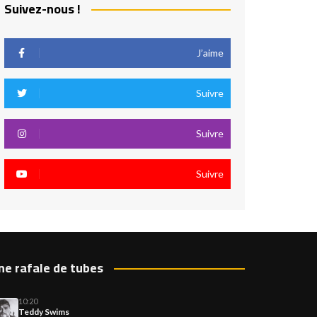
Suivez-nous !
J’aime
Suivre
Suivre
Suivre
ne rafale de tubes
10:20
Teddy Swims