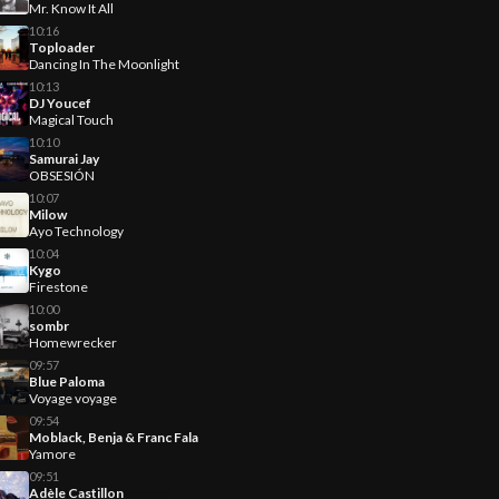
Mr. Know It All
10:16
Toploader
Dancing In The Moonlight
10:13
DJ Youcef
Magical Touch
10:10
Samurai Jay
OBSESIÓN
10:07
Milow
Ayo Technology
10:04
Kygo
Firestone
10:00
sombr
Homewrecker
09:57
Blue Paloma
Voyage voyage
09:54
Moblack, Benja & Franc Fala
Yamore
09:51
Adèle Castillon