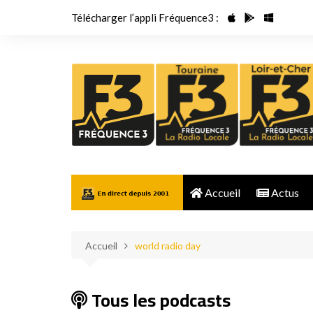
Aller
Télécharger l’appli Fréquence3 :
au
contenu
Accueil
Actus
Accueil
world radio day
Tous les podcasts