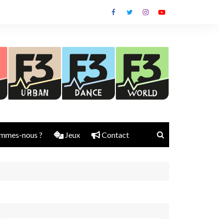
mmes-nous ?
Jeux
Contact
Nick Rubber
Jerry Aura
Sylvain Diems