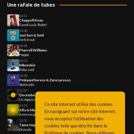
Une rafale de tubes
14:11
Chappell Roan
Good Luck, Babe!
14:08
Just ben & Smil
Jerk it out
14:04
Pharrell Williams
Happy
14:02
Måneskin
Baby said
14:00
Pinkpantheress & Zara Larsson
Stateside
13:57
December 10
Us Against The World
Ce site Internet utilise des cookies.
13:55
Alfa & Manu Chao
En naviguant sur notre site Internet,
A me mi piace
vous acceptez l'utilisation des
13:51
Tame Impala & Kim Jennie
cookies telle que décrite dans la
Dracula
Politique de cookies
. Nous utilisons