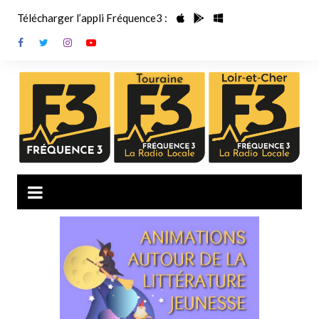
Aller
Télécharger l’appli Fréquence3 :
au
contenu