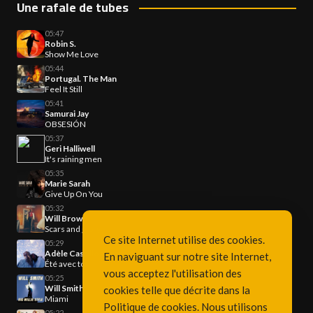
Une rafale de tubes
05:47
Robin S.
Show Me Love
05:44
Portugal. The Man
Feel It Still
05:41
Samurai Jay
OBSESIÓN
05:37
Geri Halliwell
It's raining men
05:35
Marie Sarah
Give Up On You
05:32
Will Brown
Scars and glory
Ce site Internet utilise des cookies.
05:29
Adèle Castillon
En naviguant sur notre site Internet,
Été avec toi
vous acceptez l'utilisation des
05:25
Will Smith
cookies telle que décrite dans la
Miami
Politique de cookies
. Nous utilisons
05:22