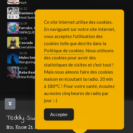
Hurt
16:12
Damiano David
Next Summer
Ce site Internet utilise des cookies.
16:09
Farruko, Greeicy & Steve Aoki
En naviguant sur notre site Internet,
YAPAQUE
vous acceptez l'utilisation des
16:06
Cascada
cookies telle que décrite dans la
Everytime We Touch
Politique de cookies
. Nous utilisons
16:03
des cookies pour avoir des
Myles Smith
Stargazing
statistiques de visites et c'est tout !
16:00
Mais nous aimons faire des cookies
Bebe Rexha
New Religion
maison en écoutant la radio. 20 min
à 180°C ! Pour votre santé, écoutez
au moins cinq heures de radio par
jour ;-)
Copyright Fréquence 3, since 2001
Accepter
Teddy Swims
Mr. Know It All.