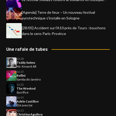
[Agenda] Terre de feux – Un nouveau festival
pyrotechnique s'installe en Sologne
[28/05] Accident sur l'A10 près de Tours : bouchons
dans le sens Paris-Province
Une rafale de tubes
16:28
Teddy Swims
Mr. Know It All
16:25
Bellini
Samba de Janeiro
16:22
The Weeknd
Sacrifice
16:19
Adèle Castillon
Été avec toi
16:15
Christina Aguilera