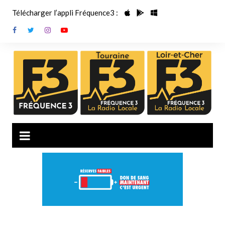
Aller
Télécharger l’appli Fréquence3 :
au
contenu