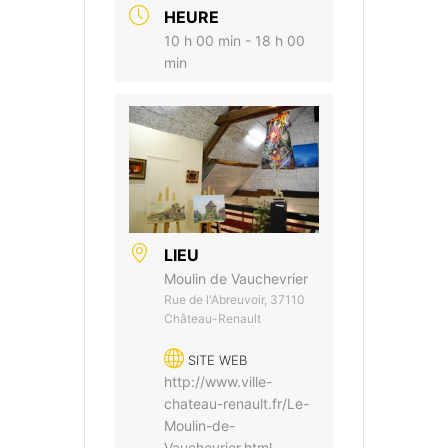
HEURE
10 h 00 min - 18 h 00
min
LIEU
Moulin de Vauchevrier
Rue de l'Abreuvoir, 37110
Château-Renault
SITE WEB
http://www.ville-
chateau-renault.fr/Le-
Moulin-de-
Vauchevrier.html