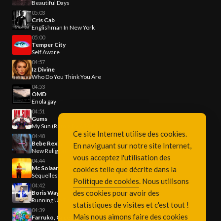
Beautiful Days
05:03
Cris Cab
Englishman In New York
05:00
Temper City
Self Aware
04:57
Iz Divine
Who Do You Think You Are
04:53
OMD
Enola gay
04:51
Gums
My Sun (Remix By ASAKi)
Ce site Internet utilise des cookies.
04:48
Bebe Rexha
En naviguant sur notre site Internet,
New Religion
vous acceptez l'utilisation des
04:44
Mc Solaar
cookies telle que décrite dans la
Séquelles
Politique de cookies
. Nous utilisons
04:42
des cookies pour avoir des
Boris Way
Running Up That Hill
statistiques de visites et c'est tout !
04:39
Mais nous aimons faire des cookies
Farruko, Greeicy & Steve Aoki