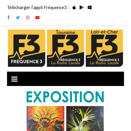
Aller
Télécharger l’appli Fréquence3 :
au
contenu