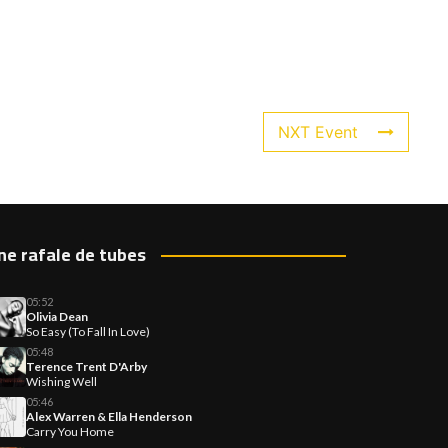
NXT Event
ne rafale de tubes
05:52
Olivia Dean
So Easy (To Fall In Love)
05:48
Terence Trent D'Arby
Wishing Well
05:46
Alex Warren & Ella Henderson
Carry You Home