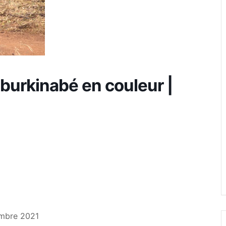
Fréquence 3 Urban
Fréquence 3 World
 burkinabé en couleur |
embre 2021