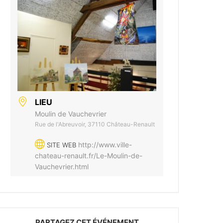
LIEU
Moulin de Vauchevrier
Rue de l'Abreuvoir, 37110 Château-Renault
http://www.ville-
SITE WEB
chateau-renault.fr/Le-Moulin-de-
Vauchevrier.html
PARTAGEZ CET ÉVÉNEMENT