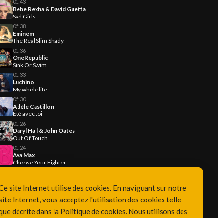
05:43
Bebe Rexha & David Guetta
Sad Girls
05:38
Eminem
The Real Slim Shady
05:36
OneRepublic
Sink Or Swim
05:33
Luchino
My whole life
05:30
Adèle Castillon
Été avec toi
05:26
Daryl Hall & John Oates
Out Of Touch
05:24
Ava Max
Choose Your Fighter
Ce site Internet utilise des cookies. En naviguant sur notre
site Internet, vous acceptez l'utilisation des cookies telle
que décrite dans la
Politique de cookies
. Nous utilisons des