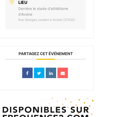
LIEU
Derrière le stade d'athlétisme
d'Avoine
Rue Georges Joubert à Avoine (37420)
PARTAGEZ CET ÉVÉNEMENT