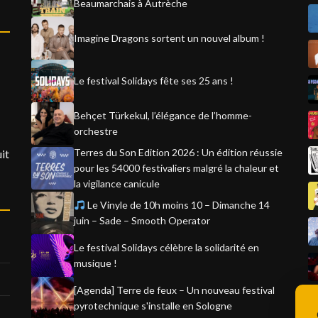
Beaumarchais à Autrèche
Imagine Dragons sortent un nouvel album !
Le festival Solidays fête ses 25 ans !
Behçet Türkekul, l’élégance de l’homme-
orchestre
Terres du Son Edition 2026 : Un édition réussie
it
pour les 54000 festivaliers malgré la chaleur et
la vigilance canicule
Le Vinyle de 10h moins 10 – Dimanche 14
juin – Sade – Smooth Operator
Le festival Solidays célèbre la solidarité en
musique !
[Agenda] Terre de feux – Un nouveau festival
pyrotechnique s'installe en Sologne