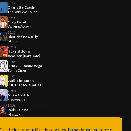
20:19
Charlotte Cardin
The Way We Touch
20:16
Craig David
Walking Away
20:12
Bleu Piscine & Billy
Million
20:10
Hugel & Solto
Jamaican (Bam Bam)
20:06
DNA & Suzanne Vega
Tom's Diner
20:03
Walk The Moon
SHUT UP AND DANCE
20:00
Adèle Castillon
Été avec toi
19:56
Paris Paloma
Miyazaki
Ce site Internet utilise des cookies. En naviguant sur notre