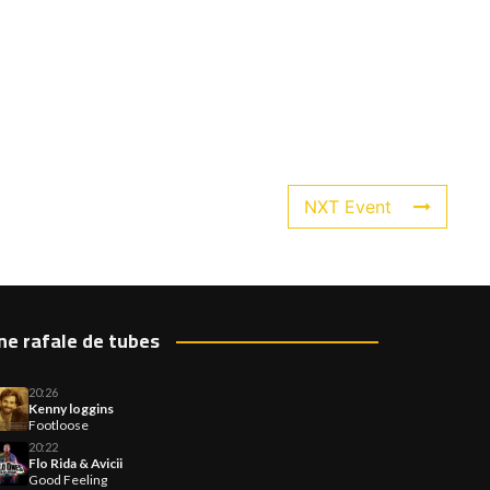
NXT Event
ne rafale de tubes
20:26
Kenny loggins
Footloose
20:22
Flo Rida & Avicii
Good Feeling