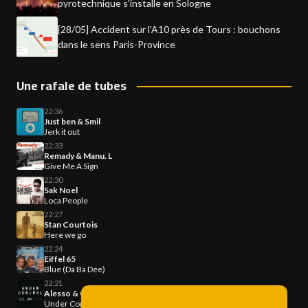
pyrotechnique s'installe en Sologne
[28/05] Accident sur l'A10 près de Tours : bouchons
dans le sens Paris-Province
Une rafale de tubes
22:36
Just ben & Smil
Jerk it out
22:33
Remady & Manu. L
Give Me A Sign
22:30
Sak Noel
Loca People
22:27
Stan Courtois
Here we go
22:24
Eiffel 65
Blue (Da Ba Dee)
22:21
Alesso & Calvin Harris
Under Control