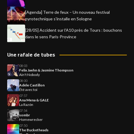
[Agenda] Terre de feux – Un nouveau festival
pyrotechnique s'installe en Sologne
[28/05] Accident sur l'A10 près de Tours : bouchons
dans le sens Paris-Province
Une rafale de tubes
08:03
Felix Jaehn & Jasmine Thompson
Ain't Nobody
08:00
Adèle Castillon
Été avec toi
07:57
Ana Mena & GALE
La Razón
07:54
sombr
Homewrecker
07:50
The Bucketheads