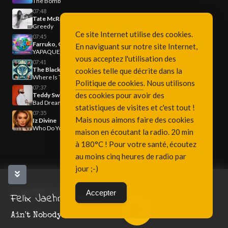
The Bomb
07:48
Tate McRae
Greedy
Ce site Internet utilise des cookies.
07:45
Farruko, Greeicy & Steve Aoki
En naviguant sur notre site Internet,
YAPAQUE
vous acceptez l'utilisation des
07:41
The Black Eyed Peas
cookies telle que décrite dans la
Where Is The Love?
Politique de cookies
. Nous utilisons
07:37
des cookies pour avoir des
Teddy Swims
Bad Dreams
statistiques de visites et c'est tout !
07:35
Mais nous aimons faire des cookies
Iz Divine
Who Do You Think You Are
maison en écoutant la radio. 20 min
à 180°C ! Pour votre santé, écoutez
au moins cinq heures de radio par
jour ;-)
Copyright Fréquence 3, since 2001
Accepter
Felix Jaehn & Jasmine Thompson
Ain't Nobody.