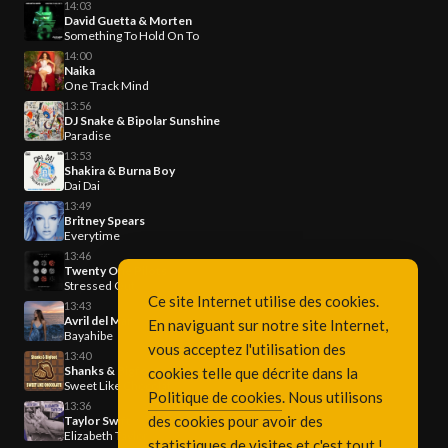
14:03
David Guetta & Morten
Something To Hold On To
14:00
Naika
One Track Mind
13:56
DJ Snake & Bipolar Sunshine
Paradise
13:53
Shakira & Burna Boy
Dai Dai
13:49
Britney Spears
Everytime
13:46
Twenty One Pilots
Stressed Out
Ce site Internet utilise des cookies.
13:43
Avril del Mar
En naviguant sur notre site Internet,
Bayahibe
vous acceptez l'utilisation des
13:40
Shanks & Bigfoot
cookies telle que décrite dans la
Sweet Like Chocolat
Politique de cookies
. Nous utilisons
13:36
des cookies pour avoir des
Taylor Swift
Elizabeth Taylor
statistiques de visites et c'est tout !