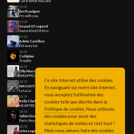
Call It What You Like
19:05
Avril Lavigne
I'm with you
19:03
Sound Of Legend
Some Kind Of Kiss
19:00
Adèle Castillon
Été avec toi
18:59
Coldplay
Trouble
18:59
Olly Murs
WRAPPED UP
Ce site Internet utilise des cookies.
18:59
NAUGHTY BOY
En naviguant sur notre site Internet,
La La La
vous acceptez l'utilisation des
18:59
Kelly Clarkson
cookies telle que décrite dans la
HEARTBEAT SONG
Politique de cookies
. Nous utilisons
18:58
des cookies pour avoir des
Julien Dore
Paris-Seychelles
statistiques de visites et c'est tout !
18:58
Mais nous aimons faire des cookies
John Legend