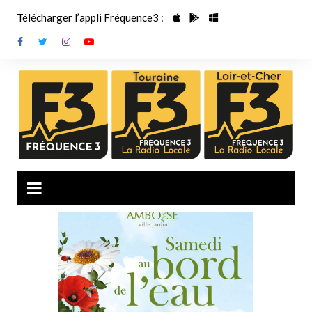
Aller
Télécharger l’appli Fréquence3 :
au
contenu