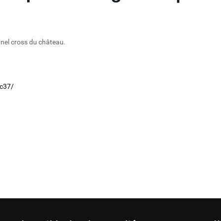
nnel cross du château.
c37/