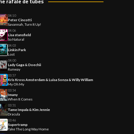
ne rafale de tubes
04:10
Peter Cincotti
Savannah, Turn It Up!
04:06
Lisa stansfield
So Natural
04:03
Linkin Park
Lost
04:00
Lady Gaga & Doechii
Runway
03:57
Kris Kross Amsterdam & Luisa Sonza & Willy William
My Oh My
03:54
Imany
When It Comes
03:51
Tame Impala & Kim Jennie
Dracula
03:46
Supertramp
Take The Long Way Home