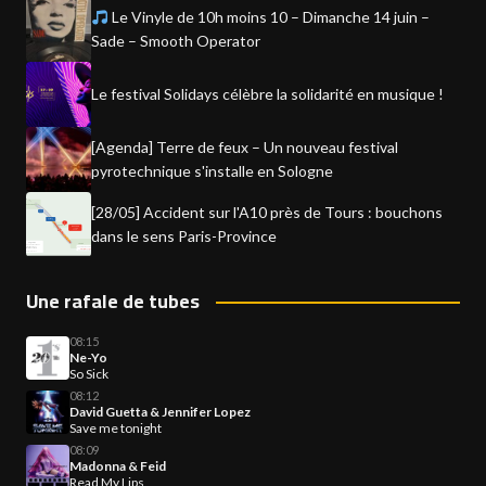
Le Vinyle de 10h moins 10 – Dimanche 14 juin –
Sade – Smooth Operator
Le festival Solidays célèbre la solidarité en musique !
[Agenda] Terre de feux – Un nouveau festival
pyrotechnique s'installe en Sologne
[28/05] Accident sur l'A10 près de Tours : bouchons
dans le sens Paris-Province
Une rafale de tubes
08:15
Ne-Yo
So Sick
08:12
David Guetta & Jennifer Lopez
Save me tonight
08:09
Madonna & Feid
Read My Lips