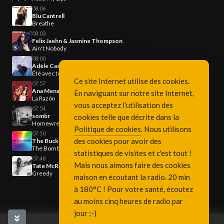
08:06
Blu Cantrell
Breathe
08:03
Felix Jaehn & Jasmine Thompson
Ain't Nobody
08:00
Adèle Castillon
Été avec toi
Ce site Internet utilise des cookies.
07:57
Ana Mena & GALE
En naviguant sur notre site Internet,
La Razón
vous acceptez l'utilisation des
07:54
sombr
cookies telle que décrite dans la
Homewrecker
Politique de cookies
. Nous utilisons
07:50
des cookies pour avoir des
The Bucketheads
The Bomb
statistiques de visites et c'est tout !
07:48
Mais nous aimons faire des cookies
Tate McRae
Greedy
maison en écoutant la radio. 20 min
à 180°C ! Pour votre santé, écoutez
au moins cinq heures de radio par
jour ;-)