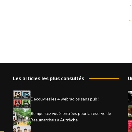
Les articles les plus consultés
U
Découvrez les 4 webradios sans pub !
Remportez vos 2 entrées pour la réserve de
Beaumarchais à Autrèche