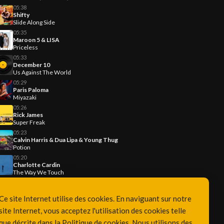
05:38
Shifty
Slide Along Side
05:35
Maroon 5 & LISA
Priceless
05:33
December 10
Us Against The World
05:29
Paris Paloma
Miyazaki
05:26
Rick James
Super Freak
05:23
Calvin Harris & Dua Lipa & Young Thug
Potion
05:20
Charlotte Cardin
The Way We Touch
Ce site Internet utilise des cookies. En naviguant sur notre
site Internet, vous acceptez l'utilisation des cookies telle
que décrite dans la
Politique de cookies
. Nous utilisons des