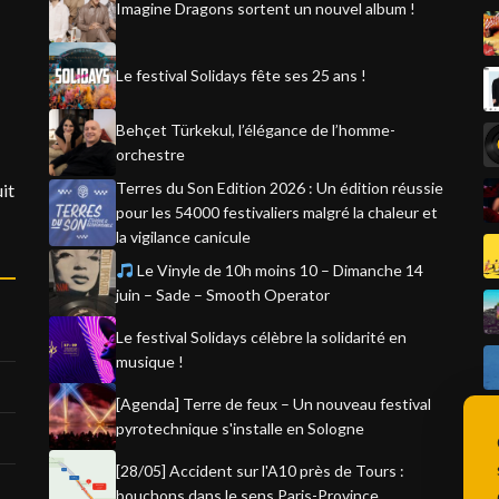
Imagine Dragons sortent un nouvel album !
Le festival Solidays fête ses 25 ans !
Behçet Türkekul, l’élégance de l’homme-
orchestre
Terres du Son Edition 2026 : Un édition réussie
it
pour les 54000 festivaliers malgré la chaleur et
la vigilance canicule
Le Vinyle de 10h moins 10 – Dimanche 14
juin – Sade – Smooth Operator
Le festival Solidays célèbre la solidarité en
musique !
[Agenda] Terre de feux – Un nouveau festival
pyrotechnique s'installe en Sologne
[28/05] Accident sur l'A10 près de Tours :
bouchons dans le sens Paris-Province