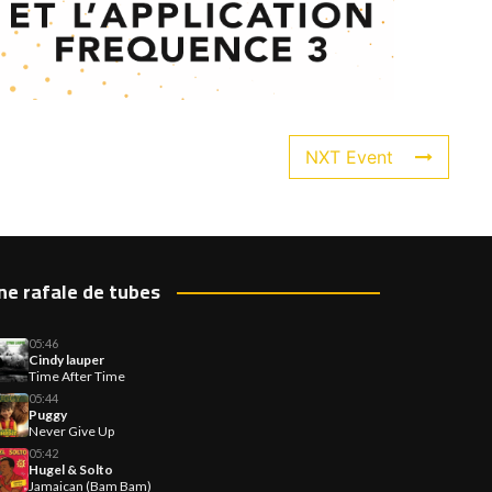
NXT Event
ne rafale de tubes
05:46
Cindy lauper
Time After Time
05:44
Puggy
Never Give Up
05:42
Hugel & Solto
Jamaican (Bam Bam)