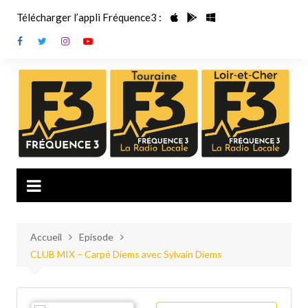
Aller
Télécharger l’appli Fréquence3 :
au
contenu
Accueil
Episode
CLUB MIX – Carpé Diems avec Sylvain Diems