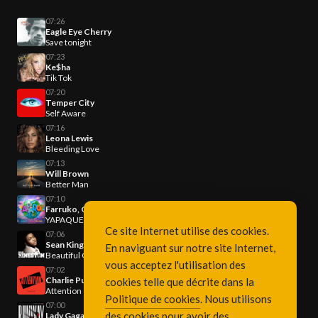
07:26
Eagle Eye Cherry
Save tonight
07:23
Ke$ha
Tik Tok
07:20
Temper City
Self Aware
07:16
Leona Lewis
Bleeding Love
07:13
Will Brown
Better Man
07:10
Farruko, Greeicy & Steve Aoki
YAPAQUE
Ce site Internet utilise des cookies.
07:06
Sean Kingston
En naviguant sur notre site Internet,
Beautiful Girls
vous acceptez l'utilisation des
07:02
Charlie Puth
cookies telle que décrite dans la
Attention
Politique de cookies
. Nous utilisons
07:00
des cookies pour avoir des
Lady Gaga & Doechii