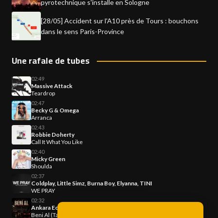
pyrotechnique s'installe en Sologne
[28/05] Accident sur l'A10 près de Tours : bouchons
dans le sens Paris-Province
Une rafale de tubes
02:49
Massive Attack
Teardrop
02:47
Becky G & Omega
Arranca
02:43
Robbie Doherty
Call It What You Like
02:40
Micky Green
Shoulda
02:37
Coldplay, Little Simz, Burna Boy, Elyanna, TINI
WE PRAY
02:32
Ankara Echoes, Kürşad Kahraman
Beni Al (Ta Ki Seni Görene Kadar) (Afro House Remix)