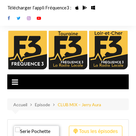
Aller
Télécharger l’appli Fréquence3 :
au
contenu
Accueil
Episode
CLUB MIX – Jerry Aura
Tous les épisodes