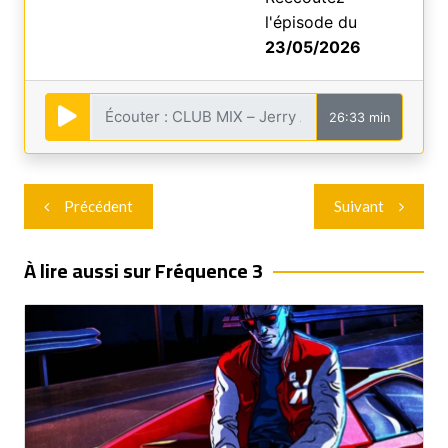
l'épisode du
23/05/2026
26:33 min
Navigation
Précédent
Suivant
de
l’article
À lire aussi sur Fréquence 3