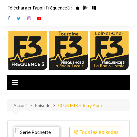
Aller
Télécharger l’appli Fréquence3 :
au
contenu
Accueil
Episode
CLUB MIX – Jerry Aura
Tous les épisodes