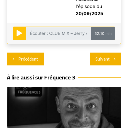
l'épisode du
20/09/2025
52:10 min
Navigation
Précédent
Suivant
de
l’article
À lire aussi sur Fréquence 3