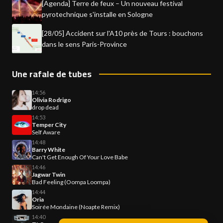
[Agenda] Terre de feux – Un nouveau festival
pyrotechnique s'installe en Sologne
[28/05] Accident sur l'A10 près de Tours : bouchons
dans le sens Paris-Province
Une rafale de tubes
14:56
Olivia Rodrigo
drop dead
14:53
Temper City
Self Aware
14:48
Barry White
Can't Get Enough Of Your Love Babe
14:46
Jagwar Twin
Bad Feeling (Oompa Loompa)
14:44
Oria
Soirée Mondaine (Noapte Remix)
14:40