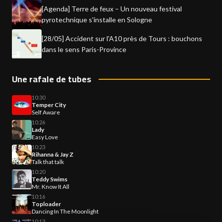
[Agenda] Terre de feux – Un nouveau festival
pyrotechnique s'installe en Sologne
[28/05] Accident sur l'A10 près de Tours : bouchons
dans le sens Paris-Province
Une rafale de tubes
10:30
Temper City
Self Aware
10:26
Lady
Easy Love
10:23
Rihanna & Jay Z
Talk that talk
10:20
Teddy Swims
Mr. Know It All
10:16
Toploader
Dancing In The Moonlight
10:13