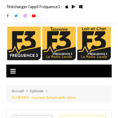
Aller
Télécharger l’appli Fréquence3 :
au
contenu
Accueil
Episode
CLUB MIX – Laurent Schark radio show