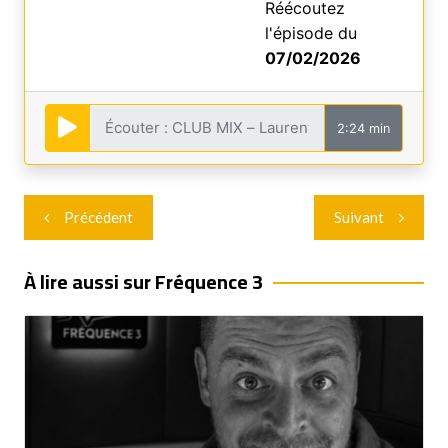
Réécoutez
l'épisode du
07/02/2026
2:24 min
Navigation
Précédent
Suivant
de
l’article
À lire aussi sur Fréquence 3