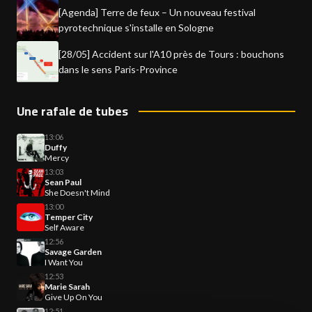
[Agenda] Terre de feux – Un nouveau festival
pyrotechnique s'installe en Sologne
[28/05] Accident sur l'A10 près de Tours : bouchons
dans le sens Paris-Province
Une rafale de tubes
13:06
Duffy
Mercy
13:03
Sean Paul
She Doesn't Mind
13:00
Temper City
Self Aware
12:56
Savage Garden
I Want You
12:53
Marie Sarah
Give Up On You
12:51