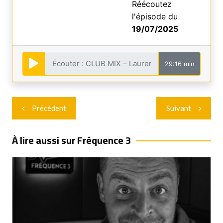
Réécoutez
l'épisode du
19/07/2025
29:16 min
Navigation
Précédent
Suivant
de
l’article
À lire aussi sur Fréquence 3