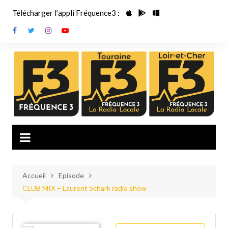
Aller
Télécharger l’appli Fréquence3 :
au
contenu
Accueil
Episode
CLUB MIX – Laurent Schark radio show