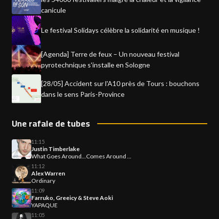
canicule
Le festival Solidays célèbre la solidarité en musique !
[Agenda] Terre de feux – Un nouveau festival
pyrotechnique s'installe en Sologne
[28/05] Accident sur l'A10 près de Tours : bouchons
dans le sens Paris-Province
Une rafale de tubes
11:15
Justin Timberlake
What Goes Around...Comes Around ...
11:12
Alex Warren
Ordinary
11:09
Farruko, Greeicy & Steve Aoki
YAPAQUE
11:05