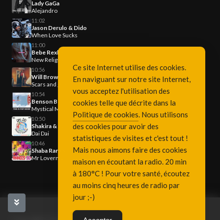
Lady GaGa
Alejandro
11:02
Jason Derulo & Dido
When Love Sucks
11:00
Bebe Rexha
New Religion
Ce site Internet utilise des cookies.
10:56
Will Brown
En naviguant sur notre site Internet,
Scars and glory
vous acceptez l'utilisation des
10:54
Benson Boone
cookies telle que décrite dans la
Mystical Magical
Politique de cookies
. Nous utilisons
10:50
des cookies pour avoir des
Shakira & Burna Boy
Dai Dai
statistiques de visites et c'est tout !
10:46
Mais nous aimons faire des cookies
Shaba Ranks
Mr Loverman
maison en écoutant la radio. 20 min
à 180°C ! Pour votre santé, écoutez
au moins cinq heures de radio par
jour ;-)
Copyright Fréquence 3, since 2001