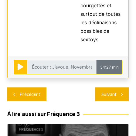
courgettes et
surtout de toutes
les déclinaisons
possibles de
sextoys.
34:27 min
Navigation
Précédent
Suivant
de
l’article
À lire aussi sur Fréquence 3