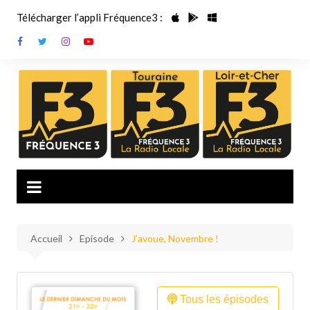
Aller
Télécharger l’appli Fréquence3 :
au
contenu
Accueil
Episode
J’avoue, Novembre !
Tous les épisodes