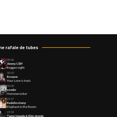
ne rafale de tubes
00:06
Jimmy Cliff
Reggae night
00:03
Roxane
Your Love is toxic
00:00
sombr
Homewrecker
23:57
Kadebostany
Elephant in the Room
23:54
Tame Impala & Kim Jennie