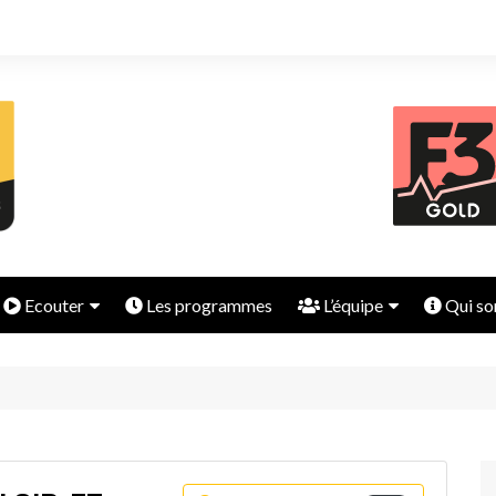
Ecouter
Les programmes
L’équipe
Qui so
Les radios
Fréquence 3, l’originale !
Toute l’équipe
Les Podcasts
Fréquence 3 LA Radio
J’avoue
Les DJ CLUB MIX
Locale
Ecouter en FLAC
Les chroniques locales
Fréquence 3 Dance
Tous les podcasts et replays
Fréquence 3 Gold