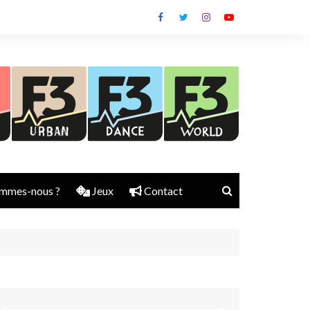
mmes-nous ?
Jeux
Contact
Nick Rubber
Jerry Aura
Sylvain Diems