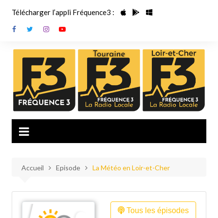
Aller
Télécharger l’appli Fréquence3 :
au
contenu
Accueil
Episode
La Météo en Loir-et-Cher
Tous les épisodes