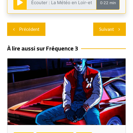
0:22 min
Navigation
Précédent
Suivant
de
l’article
À lire aussi sur Fréquence 3