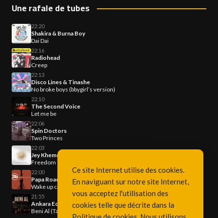
Une rafale de tubes
22:20
Shakira & Burna Boy
Dai Dai
22:16
Radiohead
Creep
22:13
Disco Lines & Tinashe
No broke boys (bbygirl’s version)
22:10
The Second Voice
Let me be
22:06
Spin Doctors
Two Princes
22:03
Jey Khemeya
Freedom
Ce site Internet utilise des cookies.
22:00
Papa Roach
En naviguant sur notre site Internet,
Wake up calling
vous acceptez l'utilisation des
21:55
Ankara Echoes, Kürşad Kahraman
cookies telle que décrite dans la
Beni Al (Ta Ki Seni Görene Kadar) (Afro House Remix)
Politique de cookies
. Nous utilisons