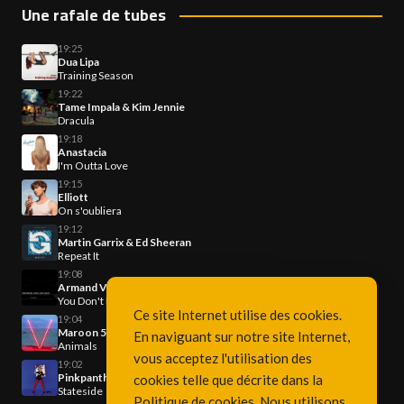
Une rafale de tubes
19:25
Dua Lipa
Training Season
19:22
Tame Impala & Kim Jennie
Dracula
19:18
Anastacia
I'm Outta Love
19:15
Elliott
On s'oubliera
19:12
Martin Garrix & Ed Sheeran
Repeat It
19:08
Armand Van Helden
You Don't Now Me
Ce site Internet utilise des cookies.
19:04
Maroon 5
En naviguant sur notre site Internet,
Animals
vous acceptez l'utilisation des
19:02
Pinkpantheress & Zara Larsson
cookies telle que décrite dans la
Stateside
Politique de cookies
. Nous utilisons