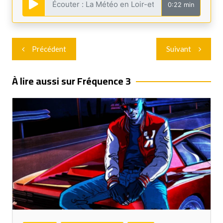
0:22 min
Navigation
Précédent
Suivant
de
l’article
À lire aussi sur Fréquence 3