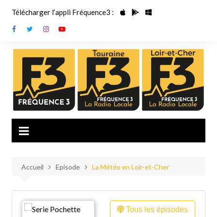
Aller
Télécharger l’appli Fréquence3 :
au
contenu
Accueil
Episode
La Météo en Loir-et-Cher
Tous les épisodes