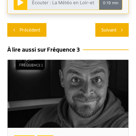
0:19 min
Navigation
Précédent
Suivant
de
l’article
À lire aussi sur Fréquence 3