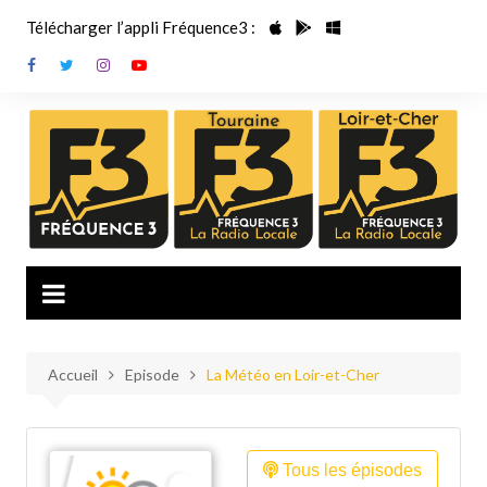
Aller
Télécharger l’appli Fréquence3 :
au
contenu
Accueil
Episode
La Météo en Loir-et-Cher
Tous les épisodes