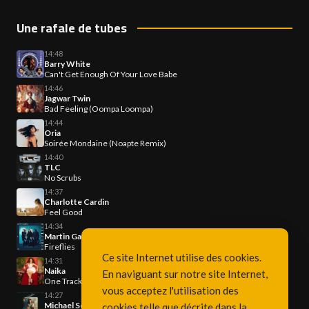
Une rafale de tubes
14:48
Barry White
Can't Get Enough Of Your Love Babe
14:46
Jagwar Twin
Bad Feeling (Oompa Loompa)
14:44
Oria
Soirée Mondaine (Noapte Remix)
14:40
TLC
No Scrubs
14:37
Charlotte Cardin
Feel Good
14:34
Martin Garrix x U2
Fireflies
Ce site Internet utilise des cookies.
14:31
Naika
En naviguant sur notre site Internet,
One Track Mind
vous acceptez l'utilisation des
14:27
Michael Sembello
cookies telle que décrite dans la