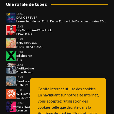
Une rafale de tubes
18:02
DANCE FEVER
Le meilleur du son Funk, Disco, Dance, Italo Disco des années 70-80-90
18:01
Lilly Wood And The Prick
PRAYER IN C
18:01
Kelly Clarkson
HEARTBEAT SONG
18:01
Ed Sheeran
Sing
18:01
Avril Lavigne
I'm with you
18:01
Zara Larsson
Lush Life
Ce site Internet utilise des cookies.
18:00
Will.i.am & Britney Spears
En naviguant sur notre site Internet,
SCREAM AND SHOUT
vous acceptez l'utilisation des
18:00
Major Lazer & DJ Snake
cookies telle que décrite dans la
Lean on
Politique de cookies
. Nous utilisons