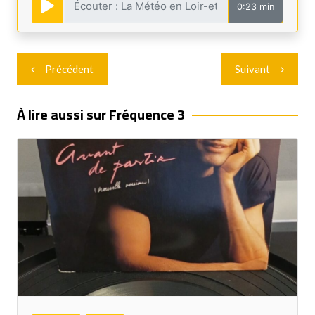
0:23 min
Navigation
Précédent
Suivant
de
l’article
À lire aussi sur Fréquence 3