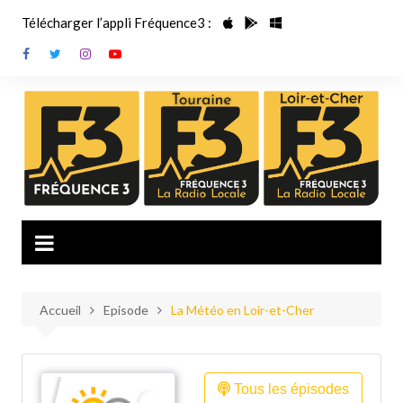
Aller
Télécharger l’appli Fréquence3 :
au
contenu
Accueil
Episode
La Météo en Loir-et-Cher
Tous les épisodes