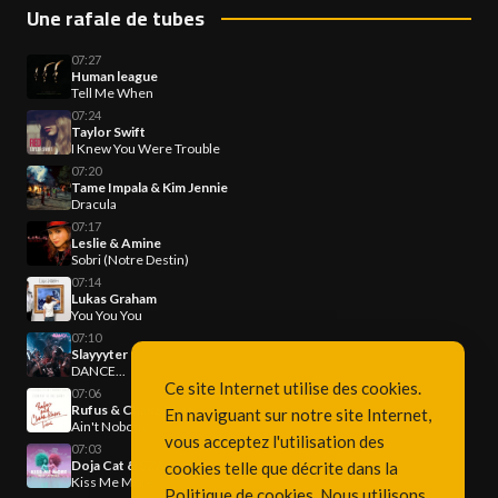
Une rafale de tubes
07:27
Human league
Tell Me When
07:24
Taylor Swift
I Knew You Were Trouble
07:20
Tame Impala & Kim Jennie
Dracula
07:17
Leslie & Amine
Sobri (Notre Destin)
07:14
Lukas Graham
You You You
07:10
Slayyyter
DANCE...
Ce site Internet utilise des cookies.
07:06
Rufus & Chaka Khan
En naviguant sur notre site Internet,
Ain't Nobody
vous acceptez l'utilisation des
07:03
Doja Cat & SZA
cookies telle que décrite dans la
Kiss Me More
Politique de cookies
. Nous utilisons