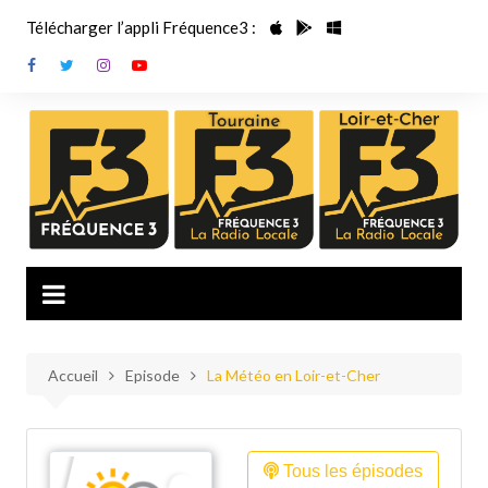
Aller
Télécharger l’appli Fréquence3 :
au
contenu
Accueil
Episode
La Météo en Loir-et-Cher
Tous les épisodes