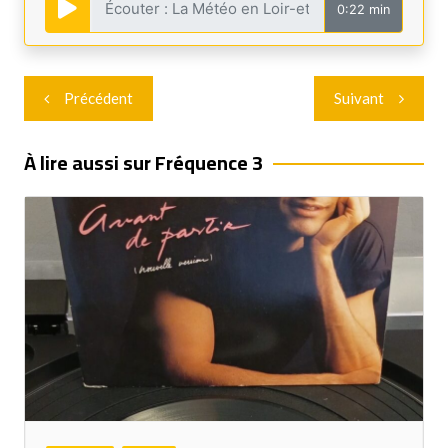
0:22 min
Navigation
Précédent
Suivant
de
l’article
À lire aussi sur Fréquence 3