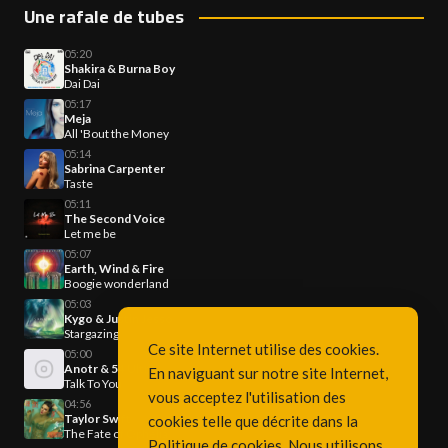
Une rafale de tubes
05:20
Shakira & Burna Boy
Dai Dai
05:17
Meja
All 'Bout the Money
05:14
Sabrina Carpenter
Taste
05:11
The Second Voice
Let me be
05:07
Earth, Wind & Fire
Boogie wonderland
05:03
Kygo & Justin Jesso
Stargazing
Ce site Internet utilise des cookies.
05:00
Anotr & 54 Ultra
En naviguant sur notre site Internet,
Talk To You
vous acceptez l'utilisation des
04:56
Taylor Swift
cookies telle que décrite dans la
The Fate of Ophelia
Politique de cookies
. Nous utilisons