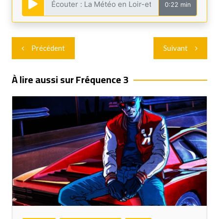
0:22 min
Navigation
Précédent
Suivant
de
l’article
À lire aussi sur Fréquence 3