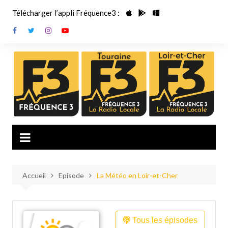
Aller
Télécharger l’appli Fréquence3 :
au
contenu
Accueil
Episode
La Météo en Loir-et-Cher
Tous les épisodes