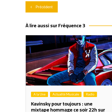
Navigation
Précédent
de
l’article
À lire aussi sur Fréquence 3
A la Une
Actualité Musicale
Radio
Kavinsky pour toujours : une
mixtape hommage ce soir 22h sur