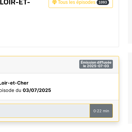
LOIR-ET-
Tous les épisodes
1093
Fréquence 3 Urban
Fréquence 3 World
Émission diffusée
le 2025-07-03
Loir-et-Cher
épisode du
03/07/2025
0:22 min