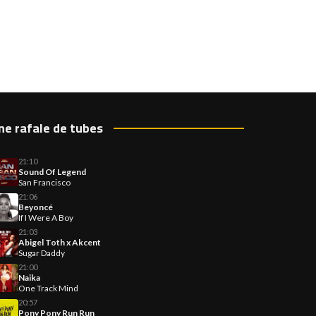
ne rafale de tubes
21:10
Sound Of Legend
San Francisco
21:06
Beyoncé
If I Were A Boy
21:03
Abigel Toth x Akcent
Sugar Daddy
21:00
Naika
One Track Mind
20:57
Pony Pony Run Run