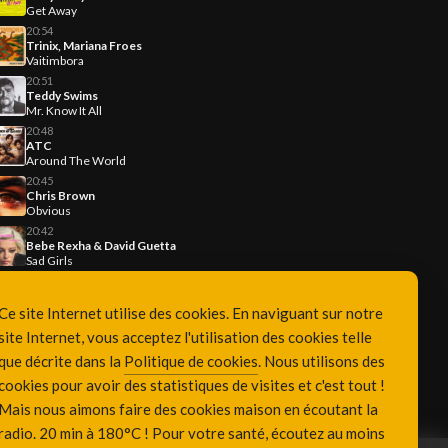
Get Away
20:54
Trinix, Mariana Froes
Vaitimbora
20:51
Teddy Swims
Mr. Know It All
20:48
ATC
Around The World
20:45
Chris Brown
Obvious
20:42
Bebe Rexha & David Guetta
Sad Girls
Ce site Internet utilise des cookies. En naviguant sur notre
site Internet, vous acceptez l'utilisation des cookies telle
que décrite dans la
Politique de cookies
. Nous utilisons des
cookies pour avoir des statistiques de visites et c'est tout !
Mais nous aimons faire des cookies maison en écoutant la
radio. 20 min à 180°C ! Pour votre santé, écoutez au moins