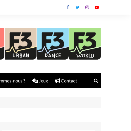
mmes-nous ?
Jeux
Contact
Nick Rubber
Jerry Aura
Sylvain Diems