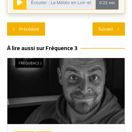
0:22 min
Navigation
Précédent
Suivant
de
l’article
À lire aussi sur Fréquence 3