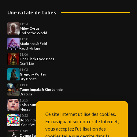
Une rafale de tubes
11:13
Miley Cyrus
End of the World
11:10
Madonna & Feid
Read My Lips
11:06
The Black Eyed Peas
Don't Lie
11:03
Gregory Porter
Dry Bones
11:00
Tame Impala & Kim Jennie
Dracula
10:55
Lola Young
Messy
Ce site Internet utilise des cookies.
10:53
Bob Sinclar & Kiesza
En naviguant sur notre site Internet,
I Can't Wait
vous acceptez l'utilisation des
10:49
Donna Summer
cookies telle que décrite dans la