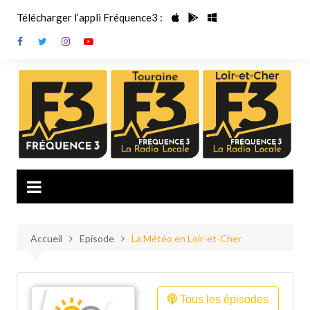
Aller
Télécharger l’appli Fréquence3 :
au
contenu
Accueil
Episode
La Météo en Loir-et-Cher
Tous les épisodes