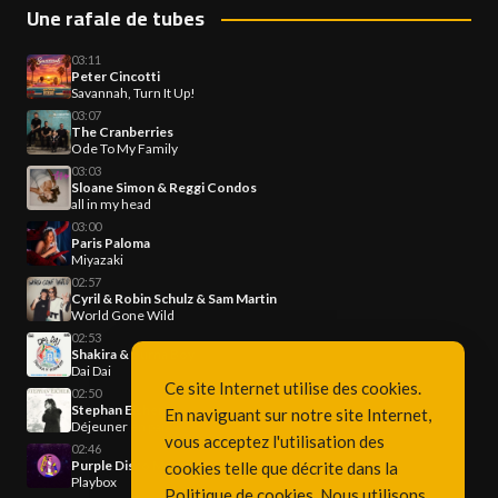
Une rafale de tubes
03:11
Peter Cincotti
Savannah, Turn It Up!
03:07
The Cranberries
Ode To My Family
03:03
Sloane Simon & Reggi Condos
all in my head
03:00
Paris Paloma
Miyazaki
02:57
Cyril & Robin Schulz & Sam Martin
World Gone Wild
02:53
Shakira & Burna Boy
Dai Dai
Ce site Internet utilise des cookies.
02:50
Stephan Eicher
En naviguant sur notre site Internet,
Déjeuner en paix
vous acceptez l'utilisation des
02:46
Purple Disco Machine
cookies telle que décrite dans la
Playbox
Politique de cookies
. Nous utilisons