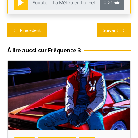
0:22 min
Navigation
Précédent
Suivant
de
l’article
À lire aussi sur Fréquence 3