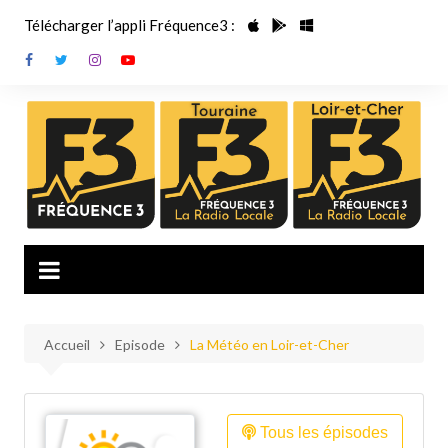
Aller
Télécharger l’appli Fréquence3 :
au
contenu
Accueil
Episode
La Météo en Loir-et-Cher
Tous les épisodes