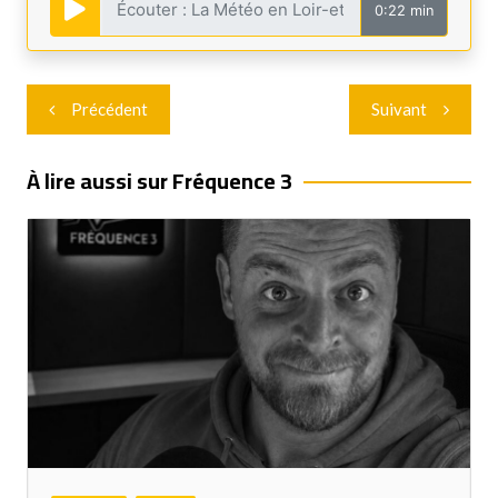
0:22 min
Navigation
Précédent
Suivant
de
l’article
À lire aussi sur Fréquence 3