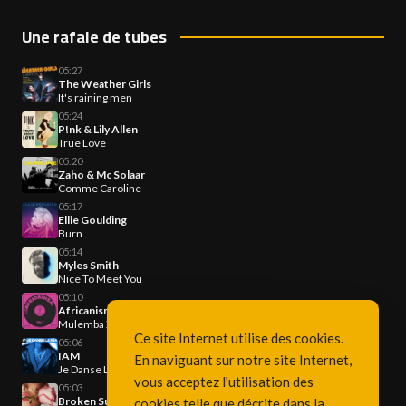
Une rafale de tubes
05:27
The Weather Girls
It's raining men
05:24
P!nk & Lily Allen
True Love
05:20
Zaho & Mc Solaar
Comme Caroline
05:17
Ellie Goulding
Burn
05:14
Myles Smith
Nice To Meet You
05:10
Africanism & Bob Sinclar & Jesus Fernandez & Bonga & Lura
Mulemba Xangola
Ce site Internet utilise des cookies.
05:06
IAM
En naviguant sur notre site Internet,
Je Danse Le Mia
vous acceptez l'utilisation des
05:03
Broken Summer & Mad3 for M3
cookies telle que décrite dans la