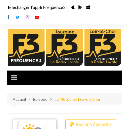
Aller
Télécharger l’appli Fréquence3 :
au
contenu
Accueil
Episode
La Météo en Loir-et-Cher
Tous les épisodes