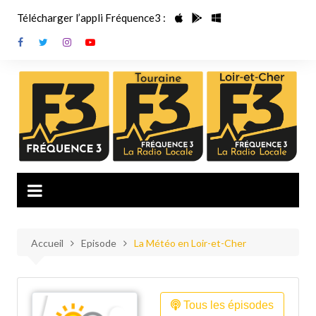
Aller
Télécharger l’appli Fréquence3 :
au
contenu
Accueil
Episode
La Météo en Loir-et-Cher
Tous les épisodes