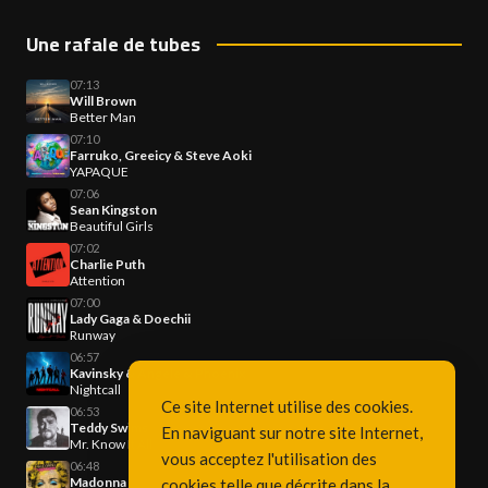
Une rafale de tubes
07:13
Will Brown
Better Man
07:10
Farruko, Greeicy & Steve Aoki
YAPAQUE
07:06
Sean Kingston
Beautiful Girls
07:02
Charlie Puth
Attention
07:00
Lady Gaga & Doechii
Runway
06:57
Kavinsky & Angèle & Phoenix
Nightcall
Ce site Internet utilise des cookies.
06:53
Teddy Swims
En naviguant sur notre site Internet,
Mr. Know It All
vous acceptez l'utilisation des
06:48
Madonna
cookies telle que décrite dans la