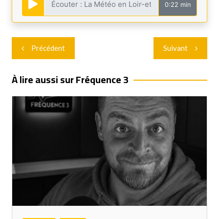
0:22 min
Navigation
Précédent
Suivant
de
l’article
À lire aussi sur Fréquence 3