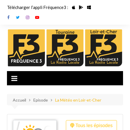
Aller
Télécharger l’appli Fréquence3 :
au
contenu
Accueil
Episode
La Météo en Loir-et-Cher
Tous les épisodes