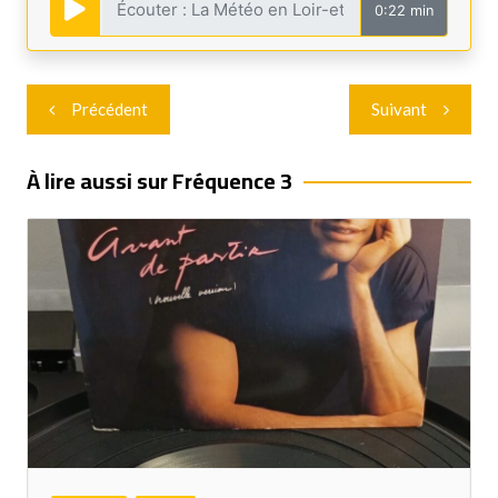
0:22 min
Navigation
Précédent
Suivant
de
l’article
À lire aussi sur Fréquence 3