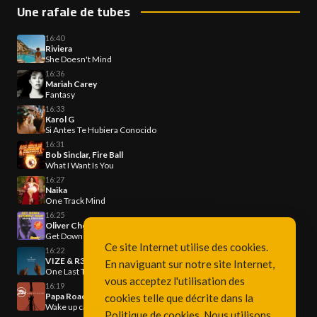
Une rafale de tubes
16:40
Riviera
She Doesn't Mind
16:36
Mariah Carey
Fantasy
16:33
Karol G
Si Antes Te Hubiera Conocido
16:31
Bob Sinclar, Fire Ball
What I Want Is You
16:27
Naika
One Track Mind
16:25
Oliver Cheatham
Get Down Saturday Night
Ce site Internet utilise des cookies.
16:22
VIZE & R3HAB
En naviguant sur notre site Internet,
One Last Time
vous acceptez l'utilisation des
16:19
Papa Roach
cookies telle que décrite dans la
Wake up calling
Politique de cookies
. Nous utilisons