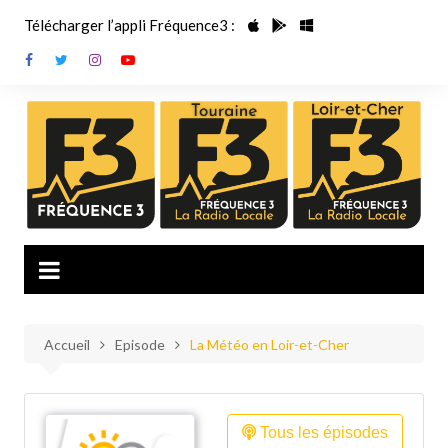
Aller
Télécharger l’appli Fréquence3 :
au
contenu
Accueil
Episode
La Météo en Loir-et-Cher
Tous les épisodes