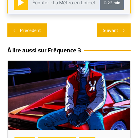
0:22 min
Navigation
Précédent
Suivant
de
l’article
À lire aussi sur Fréquence 3