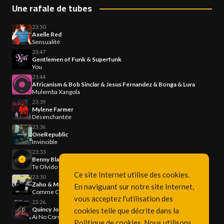
Une rafale de tubes
23:50
Axelle Red
Sensualité
23:47
Gentlemen of Funk & Superfunk
You
23:44
Africanism & Bob Sinclar & Jesus Fernandez & Bonga & Lura
Mulemba Xangola
23:39
Mylene Farmer
Désenchantée
23:36
OneRepublic
Invincible
23:33
Benny Blanco x Selena Gomez x Becky G
Te Olvido (La La)
Ce site Internet utilise des cookies.
23:30
Zaho & Mc Solaar
En naviguant sur notre site Internet,
Comme Caroline
vous acceptez l'utilisation des
23:26
Quincy Jones
cookies telle que décrite dans la
Ai No Corrida
Politique de cookies
. Nous utilisons