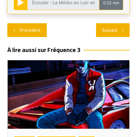
0:22 min
Navigation
Précédent
Suivant
de
l’article
À lire aussi sur Fréquence 3