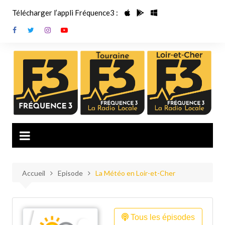
Aller
Télécharger l’appli Fréquence3 :
au
contenu
Accueil
Episode
La Météo en Loir-et-Cher
Tous les épisodes