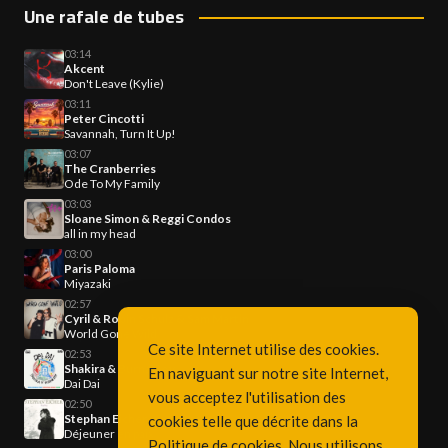
Une rafale de tubes
03:14
Akcent
Don't Leave (Kylie)
03:11
Peter Cincotti
Savannah, Turn It Up!
03:07
The Cranberries
Ode To My Family
03:03
Sloane Simon & Reggi Condos
all in my head
03:00
Paris Paloma
Miyazaki
02:57
Cyril & Robin Schulz & Sam Martin
World Gone Wild
Ce site Internet utilise des cookies.
02:53
Shakira & Burna Boy
En naviguant sur notre site Internet,
Dai Dai
vous acceptez l'utilisation des
02:50
Stephan Eicher
cookies telle que décrite dans la
Déjeuner en paix
Politique de cookies
. Nous utilisons