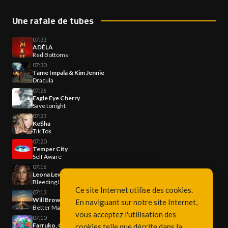
Une rafale de tubes
07:33
ADÉLA
Red Bottoms
07:30
Tame Impala & Kim Jennie
Dracula
07:26
Eagle Eye Cherry
Save tonight
07:23
Ke$ha
Tik Tok
07:20
Temper City
Self Aware
07:16
Leona Lewis
Bleeding Love
Ce site Internet utilise des cookies.
07:13
Will Brown
En naviguant sur notre site Internet,
Better Man
vous acceptez l'utilisation des
07:10
Farruko, Greeicy & Steve Aoki
cookies telle que décrite dans la