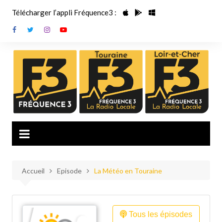
Aller
Télécharger l’appli Fréquence3 :
au
contenu
Accueil
Episode
La Météo en Touraine
Tous les épisodes