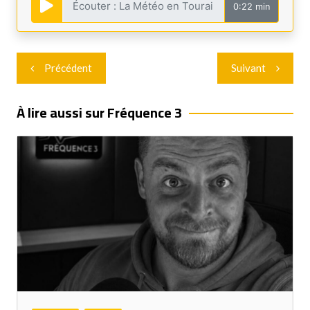
0:22 min
Navigation
Précédent
Suivant
de
l’article
À lire aussi sur Fréquence 3