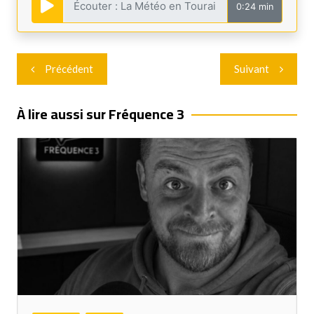
0:24 min
Navigation
Précédent
Suivant
de
l’article
À lire aussi sur Fréquence 3