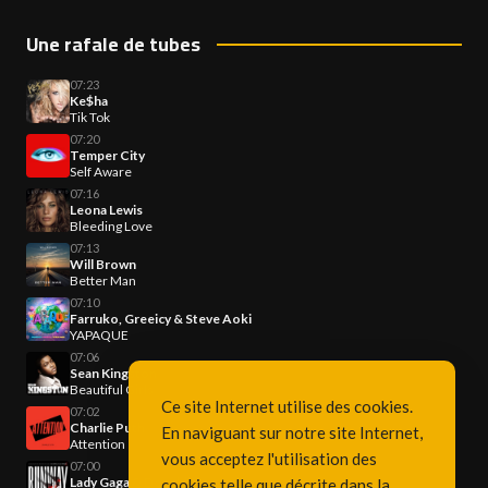
Une rafale de tubes
07:23
Ke$ha
Tik Tok
07:20
Temper City
Self Aware
07:16
Leona Lewis
Bleeding Love
07:13
Will Brown
Better Man
07:10
Farruko, Greeicy & Steve Aoki
YAPAQUE
07:06
Sean Kingston
Beautiful Girls
Ce site Internet utilise des cookies.
07:02
Charlie Puth
En naviguant sur notre site Internet,
Attention
vous acceptez l'utilisation des
07:00
Lady Gaga & Doechii
cookies telle que décrite dans la