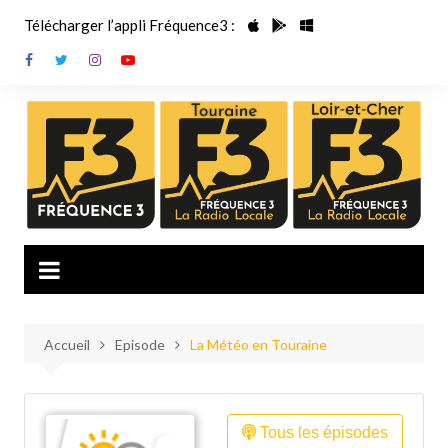
Aller
Télécharger l’appli Fréquence3 :
au
contenu
Accueil
Episode
La Météo en Touraine
Tous les épisodes