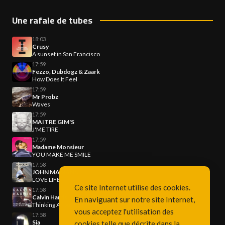
Une rafale de tubes
18:03
Crusy
A sunset in San Francisco
17:59
Fezzo, Dubdogz & Zaark
How Does It Feel
17:59
Mr Probz
Waves
17:59
MAITRE GIM'S
J'ME TIRE
17:59
Madame Monsieur
YOU MAKE ME SMILE
17:58
JOHN MAMANN
LOVE LIFE
Ce site Internet utilise des cookies.
17:58
Calvin Harris
En naviguant sur notre site Internet,
Thinking About You
vous acceptez l'utilisation des
17:58
Sia
cookies telle que décrite dans la