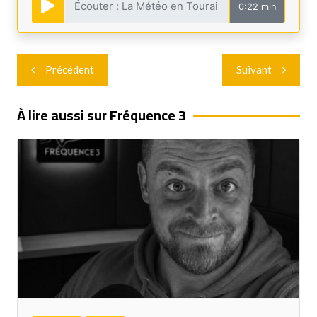
0:22 min
Navigation
Précédent
Suivant
de
l’article
À lire aussi sur Fréquence 3