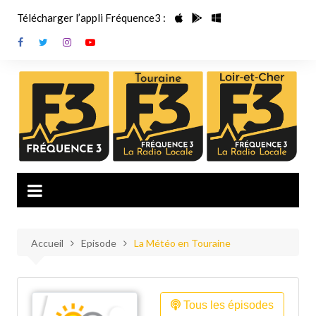
Aller
Télécharger l’appli Fréquence3 :
au
contenu
Accueil
Episode
La Météo en Touraine
Tous les épisodes