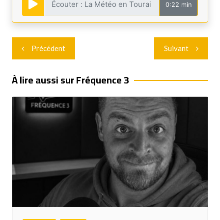
0:22 min
Navigation
Précédent
Suivant
de
l’article
À lire aussi sur Fréquence 3