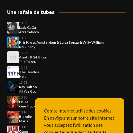
Une rafale de tubes
13:33
Lady GaGa
Abracadabra
13:30
Kris Kross Amsterdam & Luisa Sonza & Willy William
My Oh My
13:27
Anotr & 54 Ultra
Talk To You
13:25
The Beatles
Help!
13:23
Ray Dalton
All We Got
13:20
Naika
One Track Mind
Ce site Internet utilise des cookies.
13:16
Blondie
En naviguant sur notre site Internet,
Maria
vous acceptez l'utilisation des
13:13
Gums
cookies telle que décrite dans la