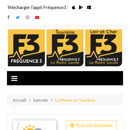
Aller
Télécharger l’appli Fréquence3 :
au
contenu
Accueil
Episode
La Météo en Touraine
Tous les épisodes