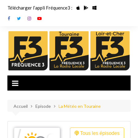
Aller
Télécharger l’appli Fréquence3 :
au
contenu
Accueil
Episode
La Météo en Touraine
Tous les épisodes