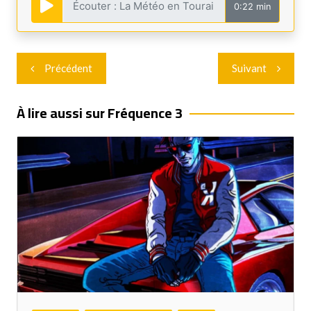
0:22 min
Navigation
Précédent
Suivant
de
l’article
À lire aussi sur Fréquence 3