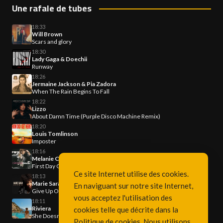
Une rafale de tubes
18:33
Will Brown
Scars and glory
18:30
Lady Gaga & Doechii
Runway
18:26
Jermaine Jackson & Pia Zadora
When The Rain Begins To Fall
18:22
Lizzo
About Damn Time (Purple Disco Machine Remix)
18:20
Louis Tomlinson
Imposter
18:16
Melanie C
First Day Of My Life
Ce site Internet utilise des cookies.
18:13
Marie Sarah
En naviguant sur notre site Internet,
Give Up On You
vous acceptez l'utilisation des
18:11
Riviera
cookies telle que décrite dans la
She Doesn't Mind
Politique de cookies
. Nous utilisons